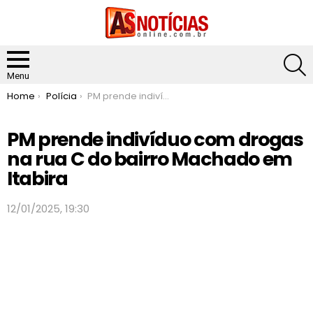
S
Menu
You are here:
Home
Polícia
PM prende indivíduo com drogas na rua C do bairro Machado em Itabira
PM prende indivíduo com drogas
na rua C do bairro Machado em
Itabira
12/01/2025, 19:30