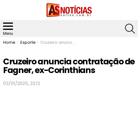
S
Menu
You are here:
Home
Esporte
Cruzeiro anuncia contratação de Fagner, ex-Corinthians
Cruzeiro anuncia contratação de
Fagner, ex-Corinthians
03/01/2025, 22:12