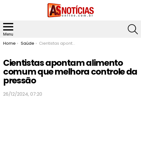
S
Menu
You are here:
Home
Saúde
Cientistas apontam alimento comum que melhora controle da pressão
Cientistas apontam alimento
comum que melhora controle da
pressão
26/12/2024, 07:20