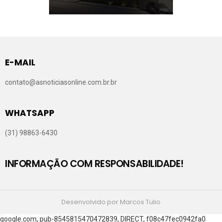
E-MAIL
contato@asnoticiasonline.com.br.br
WHATSAPP
(31) 98863-6430
INFORMAÇÃO COM RESPONSABILIDADE!
Desenvolvido por Marcos Tulio
google.com, pub-8545815470472839, DIRECT, f08c47fec0942fa0