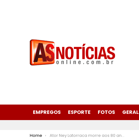
EMPREGOS
ESPORTE
FOTOS
GERAL
You are here:
Home
Ator Ney Latorraca morre aos 80 anos no Rio de Janeiro