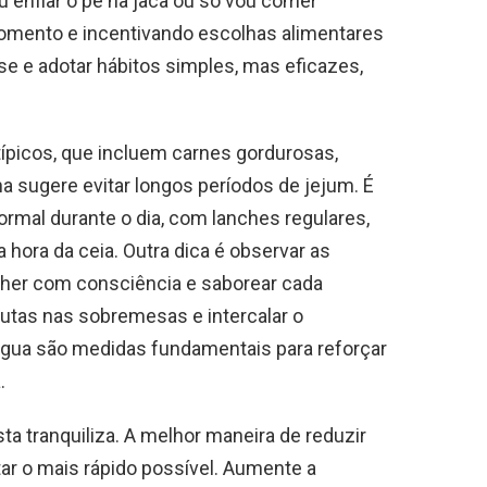
 enfiar o pé na jaca ou só vou comer
omento e incentivando escolhas alimentares
r-se e adotar hábitos simples, mas eficazes,
típicos, que incluem carnes gordurosas,
a sugere evitar longos períodos de jejum. É
ormal durante o dia, com lanches regulares,
 hora da ceia. Outra dica é observar as
lher com consciência e saborear cada
frutas nas sobremesas e intercalar o
gua são medidas fundamentais para reforçar
a.
sta tranquiliza. A melhor maneira de reduzir
tar o mais rápido possível. Aumente a