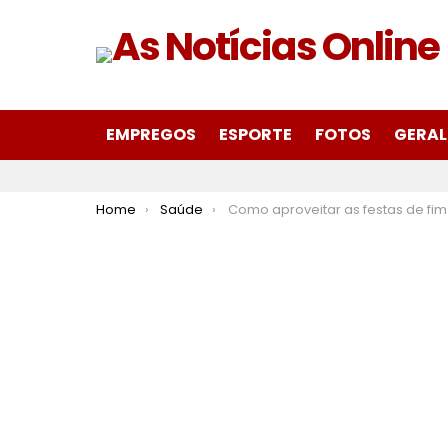
EMPREGOS
ESPORTE
FOTOS
GERAL
You are here:
Home
Saúde
Como aproveitar as festas de fim de ano sem exagerar na aliment