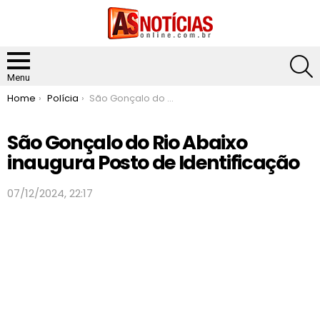
S
Menu
You are here:
Home
Polícia
São Gonçalo do Rio Abaixo inaugura Posto de Identificação
São Gonçalo do Rio Abaixo
inaugura Posto de Identificação
07/12/2024, 22:17