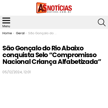
S
Menu
You are here:
Home
Geral
São Gonçalo do Rio Abaixo conquista Selo “Compromisso Nacional Criança Alfabetizada”
São Gonçalo do Rio Abaixo
conquista Selo “Compromisso
Nacional Criança Alfabetizada”
05/12/2024, 12:01