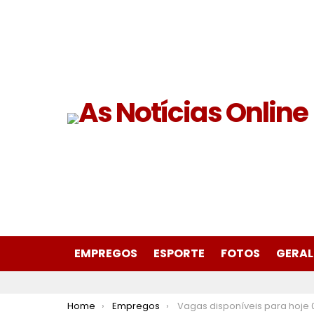
EMPREGOS
ESPORTE
FOTOS
GERAL
You are here:
Home
Empregos
Vagas disponíveis para hoje 04 de dezembro de 2024 no S