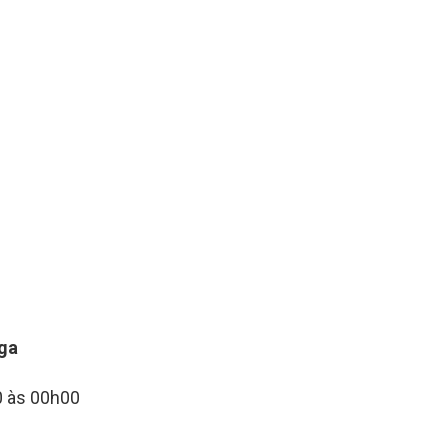
a
aga
0 às 00h00