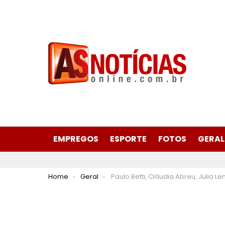
EMPREGOS
ESPORTE
FOTOS
GERAL
You are here:
Home
Geral
Paulo Betti, Cláudia Abreu, Julia Lemmertz, Deborah Evelyn e grande elenco desembarcam em Itabira com “Os mambem