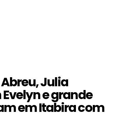
 Abreu, Julia
 Evelyn e grande
am em Itabira com