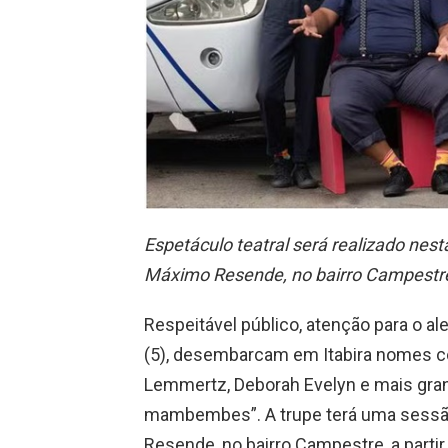
Espetáculo teatral será realizado nest
Máximo Resende, no bairro Campestr
Respeitável público, atenção para o al
(5), desembarcam em Itabira nomes com
Lemmertz, Deborah Evelyn e mais gran
mambembes”. A trupe terá uma sessão
Resende, no bairro Campestre, a partir 