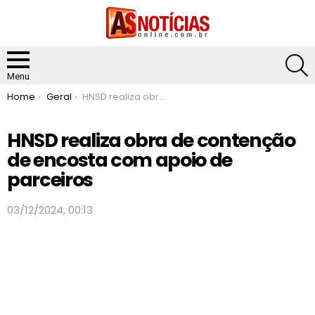
S
Menu
You are here:
Home
Geral
HNSD realiza obra de contenção de encosta com apoio de parceiros
HNSD realiza obra de contenção
de encosta com apoio de
parceiros
03/12/2024, 00:13