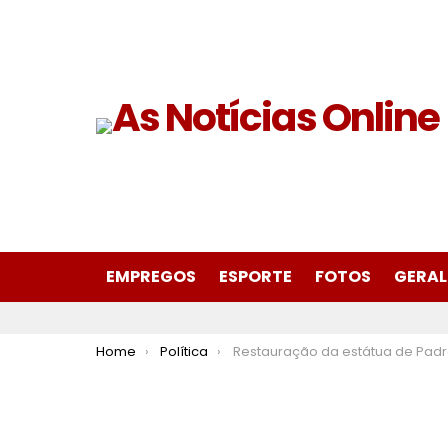
EMPREGOS
ESPORTE
FOTOS
GERAL
You are here:
Home
Política
Restauração da estátua de Padre João próxima de ser conc