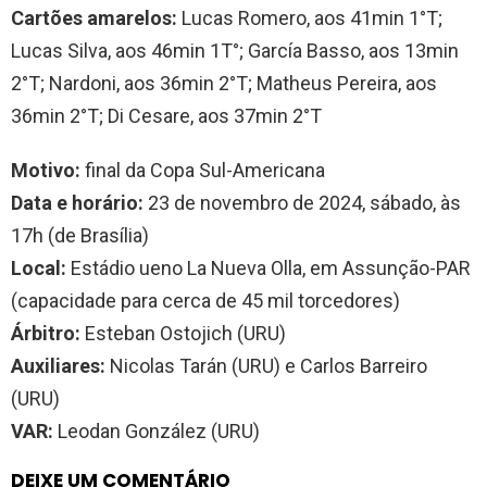
Cartões amarelos:
Lucas Romero, aos 41min 1°T;
Lucas Silva, aos 46min 1T°; García Basso, aos 13min
2°T; Nardoni, aos 36min 2°T; Matheus Pereira, aos
36min 2°T; Di Cesare, aos 37min 2°T
Motivo:
final da Copa Sul-Americana
Data e horário:
23 de novembro de 2024, sábado, às
17h (de Brasília)
Local:
Estádio ueno La Nueva Olla, em Assunção-PAR
(capacidade para cerca de 45 mil torcedores)
Árbitro:
Esteban Ostojich (URU)
Auxiliares:
Nicolas Tarán (URU) e Carlos Barreiro
(URU)
VAR:
Leodan González (URU)
DEIXE UM COMENTÁRIO