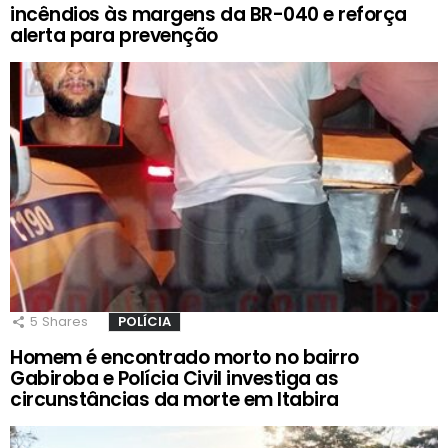
incêndios às margens da BR-040 e reforça
alerta para prevenção
5
Shares
POLÍCIA
Homem é encontrado morto no bairro
Gabiroba e Polícia Civil investiga as
circunstâncias da morte em Itabira