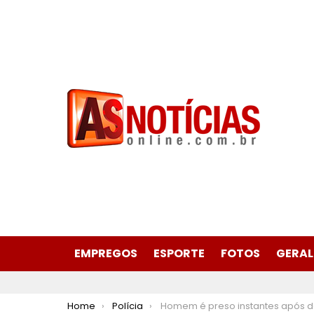
EMPREGOS
ESPORTE
FOTOS
GERAL
You are here:
Home
Polícia
Homem é preso instantes após danificar câmera de segurança no Bet