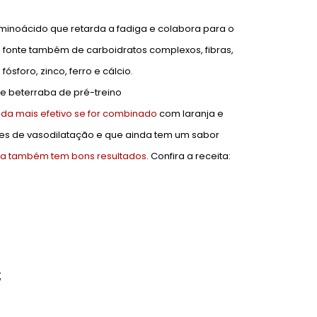
minoácido que retarda a fadiga e colabora para o
 é fonte também de carboidratos complexos, fibras,
fósforo, zinco, ferro e cálcio.
e beterraba de pré-treino
nda mais efetivo se for combinado
com laranja e
ões de vasodilatação e que ainda tem um sabor
ra também tem bons resultados
. Confira a receita:
;