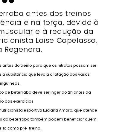
terraba antes dos treinos
tência e na força, devido à
muscular e à redução da
ricionista Laise Capelasso,
a Regenera.
 antes do treino para que os nitratos possam ser
é a substância que leva à dilatação dos vasos
anguíneos.
co de beterraba deve ser ingerido 2h antes da
ão dos exercícios
 nutricionista esportiva Luciana Amaro, que atende
entes da beterraba também podem beneficiar quem
-la como pré-treino.