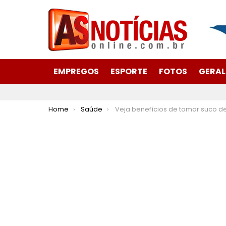
EMPREGOS
ESPORTE
FOTOS
GERAL
You are here:
Home
Saúde
Veja benefícios de tomar suco de beterraba com couve como pré-t