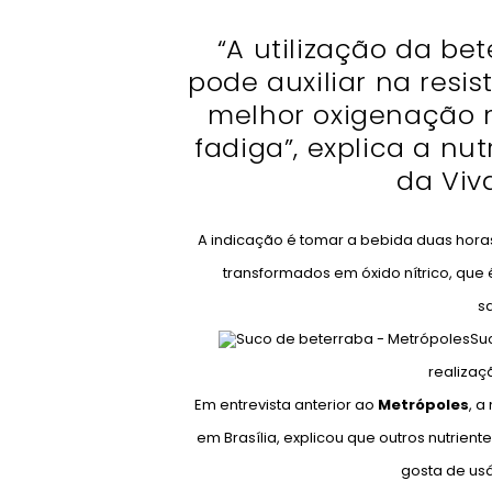
“A utilização da be
pode auxiliar na resis
melhor oxigenação 
fadiga”, explica a nut
da Viv
A indicação é tomar a bebida duas horas
transformados em óxido nítrico, que 
s
Su
realizaç
Em entrevista anterior ao
Metrópoles
, a
em Brasília, explicou que outros nutri
gosta de usá