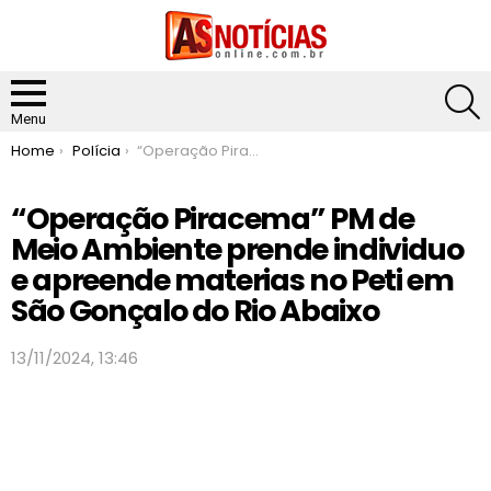
S
Menu
You are here:
Home
Polícia
“Operação Piracema” PM de Meio Ambiente prende individuo e apreende materias no Peti em São Gonçalo do Rio Abaixo
“Operação Piracema” PM de
Meio Ambiente prende individuo
e apreende materias no Peti em
São Gonçalo do Rio Abaixo
13/11/2024, 13:46