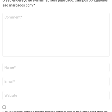
O seu endereço de e-mail não será publicado.
Campos obrigatórios
são marcados com
*
Comentário
*
Nome
*
E-
mail
*
Site
Salvar meus dados neste navegador para a próxima vez que eu