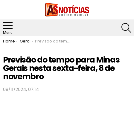
S
Menu
You are here:
Home
Geral
Previsão do tempo para Minas Gerais nesta sexta-feira, 8 de novembro
Previsão do tempo para Minas
Gerais nesta sexta-feira, 8 de
novembro
08/11/2024, 07:14