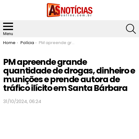
S
Menu
You are here:
Home
Polícia
PM apreende grande quantidade de drogas, dinheiro e munições e prende autora de tráfico ilícito em Santa Bárbara
PM apreende grande
quantidade de drogas, dinheiro e
munições e prende autora de
tráfico ilícito em Santa Bárbara
31/10/2024, 06:24