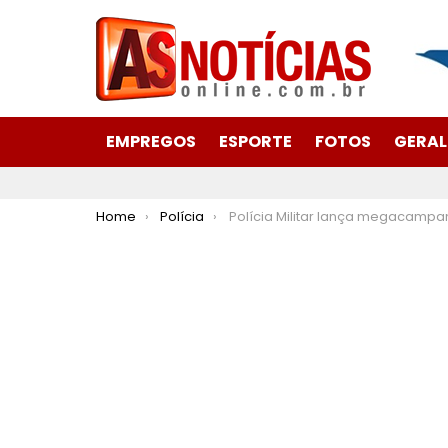
EMPREGOS
ESPORTE
FOTOS
GERAL
You are here:
Home
Polícia
Polícia Militar lança megacampanha publicitária “Se deu dúvida, é gol