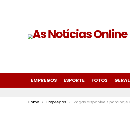
EMPREGOS
ESPORTE
FOTOS
GERAL
You are here:
Home
Empregos
Vagas disponíveis para hoje 07 de outubro de 2024 no SI