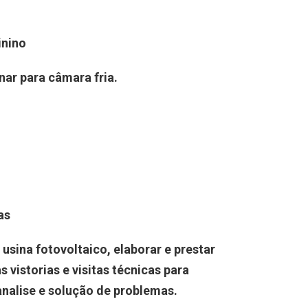
inino
nar para câmara fria.
as
usina fotovoltaico, elaborar e prestar
s vistorias e visitas técnicas para
analise e solução de problemas.