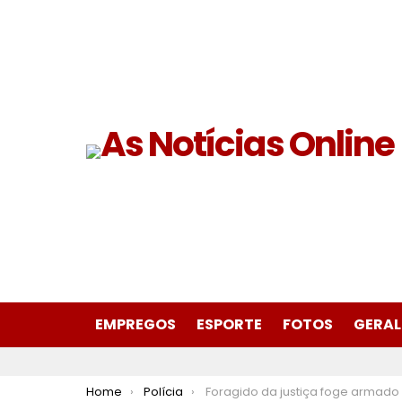
EMPREGOS
ESPORTE
FOTOS
GERAL
You are here:
Home
Polícia
Foragido da justiça foge armado pela BR-381 e acaba morto durante confronto com a PM em São Gonçalo do Rio A