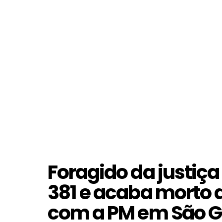
Foragido da justiç
381 e acaba morto 
com a PM em São G