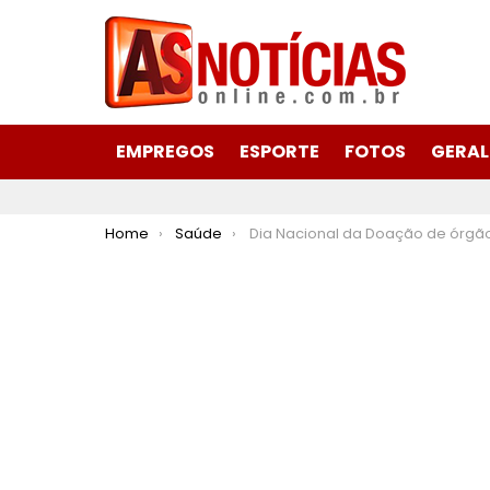
EMPREGOS
ESPORTE
FOTOS
GERAL
You are here:
Home
Saúde
Dia Nacional da Doação de órgãos: um só doador pode salvar até oito 