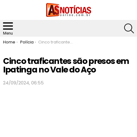
S
Menu
You are here:
Home
Polícia
Cinco traficantes são presos em Ipatinga no Vale do Aço
Cinco traficantes são presos em
Ipatinga no Vale do Aço
24/09/2024, 06:55