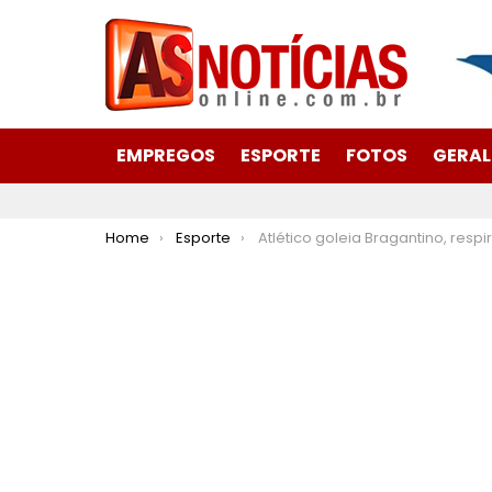
EMPREGOS
ESPORTE
FOTOS
GERAL
You are here:
Home
Esporte
Atlético goleia Bragantino, respira no Brasileiro e ganha moral para Liber