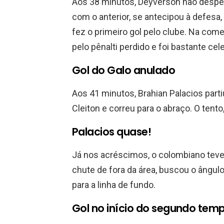
Aos 38 minutos, Deyverson não desper
com o anterior, se antecipou à defesa,
fez o primeiro gol pelo clube. Na com
pelo pênalti perdido e foi bastante c
Gol do Galo anulado
Aos 41 minutos, Brahian Palacios part
Cleiton e correu para o abraço. O tent
Palacios quase!
Já nos acréscimos, o colombiano teve
chute de fora da área, buscou o ângul
para a linha de fundo.
Gol no início do segundo tem