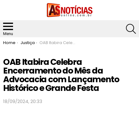
S
Menu
You are here:
Home
Justiça
OAB Itabira Celebra Encerramento do Mês da Advocacia com Lançamento Histórico e Grande Festa
OAB Itabira Celebra
Encerramento do Mês da
Advocacia com Lançamento
Histórico e Grande Festa
18/09/2024, 20:33