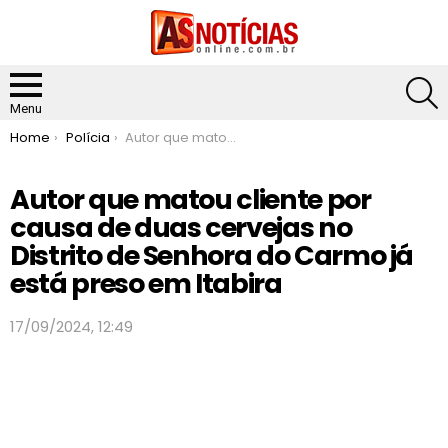
S
Menu
You are here:
Home
Polícia
Autor que matou cliente por causa de duas cervejas no Distrito de Senhora do Carmo já está preso em Itabira
Autor que matou cliente por
causa de duas cervejas no
Distrito de Senhora do Carmo já
está preso em Itabira
17/09/2024, 12:49