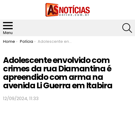
S
Menu
You are here:
Home
Polícia
Adolescente envolvido com crimes da rua Diamantina é apreendido com arma na avenida Li Guerra em Itabira
Adolescente envolvido com
crimes da rua Diamantina é
apreendido com arma na
avenida Li Guerra em Itabira
12/09/2024, 11:33