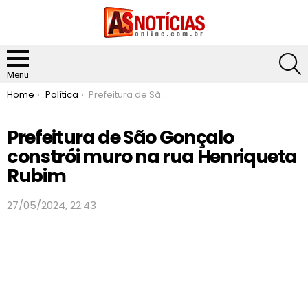
S
Menu
You are here:
Home
Política
Prefeitura de São Gonçalo constrói muro na rua Henriqueta Rubim
Prefeitura de São Gonçalo
constrói muro na rua Henriqueta
Rubim
27/05/2024, 22:43