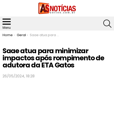
S
Menu
You are here:
Home
Geral
Saae atua para minimizar impactos após rompimento de adutora da ETA Gatos
Saae atua para minimizar
impactos após rompimento de
adutora da ETA Gatos
26/05/2024, 18:28