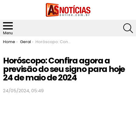
S
Menu
You are here:
Home
Geral
Horóscopo: Confira agora a previsão do seu signo para hoje 24 de maio de 2024
Horóscopo: Confira agora a
previsão do seu signo para hoje
24 de maio de 2024
24/05/2024, 05:49