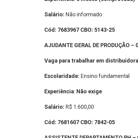
Salário:
Não informado
Cód:
7
6
8
3967
CBO:
5143-25
A
JUDANTE
GERAL DE PRODUÇÃO
–
Vaga para trabalhar
em
distribuidor
Escolaridade:
Ensino fundamental
Experiência
:
Não exige
Salário:
R$ 1.600,00
Cód:
7
6
81
607
CBO:
78
42-05
A
SSISTENTE DEPARTAMENTO RH
–