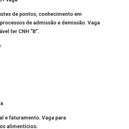
ustes de pontos, conhecimento em
processos de admissão e demissão
. Vaga
ável ter
CNH “B”.
o
g
a
cal e faturamento.
Vaga para
os alimentícios
.