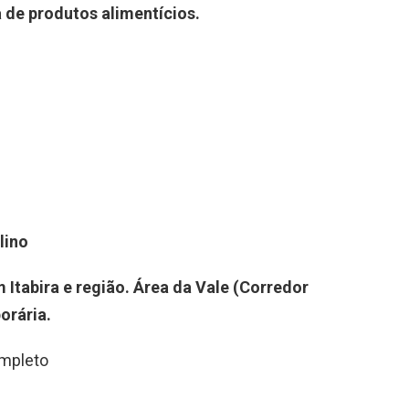
a de produtos alimentícios
.
lino
m Itabira e região. Área da Vale (Corredor
orária.
mpleto