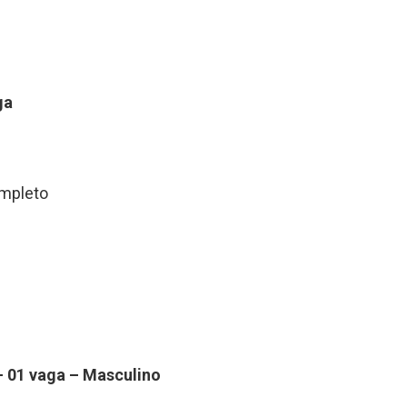
g
a
mpleto
–
0
1
vag
a
–
Masculino