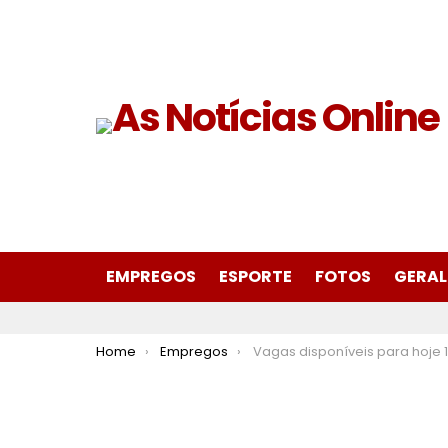
EMPREGOS
ESPORTE
FOTOS
GERAL
You are here:
Home
Empregos
Vagas disponíveis para hoje 10 de maio de 2024 no SIN