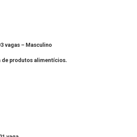
0
3
vag
a
s
–
Masculino
a de produtos alimentícios
.
0
1
vag
a