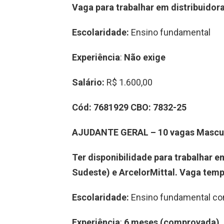
Vaga para trabalhar
em
distribuidor
Escolaridade:
Ensino fundamental
Experiência
:
Não exige
Salário:
R$ 1.600,00
Cód:
7
6
81929
CBO:
7832-25
AJUDANTE GERAL
–
10
vag
a
s
Mascu
Ter disponibilidade para trabalhar e
Sudeste) e ArcelorMittal
.
Vaga temp
Escolaridade:
Ensino fundamental co
Experiência
:
6 meses
(comprovada)