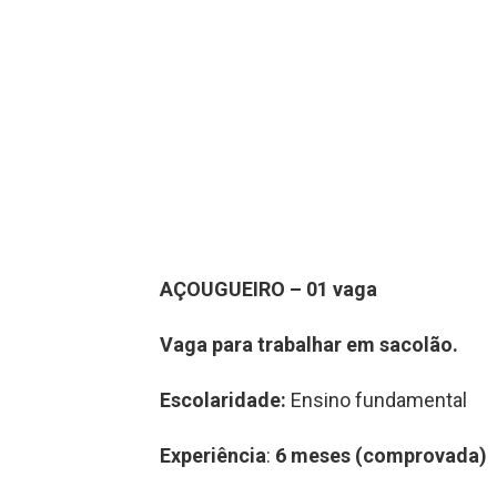
A
ÇOUGUEIRO
–
0
1
vag
a
Vaga para trabalhar
em
sacolão
.
Escolaridade:
Ensino fundamental
Experiência
:
6 meses (comprovada)