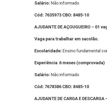
Salário:
Não informado
Cód:
7
6
35973
CBO:
8485-10
AJUDANTE DE AÇOUGUEIRO
–
0
1
va
Vaga para trabalhar
em
sacolão
.
Escolaridade:
Ensino fundamental co
Experiência
:
6 meses
(comprovada)
Salário:
Não informado
Cód:
7
6
7
8386
CBO:
8485-10
A
JUDANTE DE
CARGA E DESCARGA