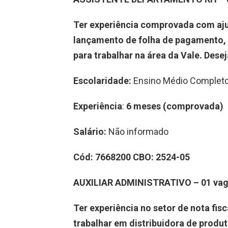
Ter experiência comprovada com aj
lançamento de folha de pagamento,
para trabalhar na área da Vale
.
Desej
Escolaridade:
Ensino Médio Complet
Experiência
:
6 meses (comprovada)
Salário:
Não informado
Cód:
7
6
6
8200
CBO:
2524-05
A
UXILIAR ADMINISTRATIVO
–
0
1
va
Ter experiência no setor de nota fis
trabalhar
em
distribuidora de produt