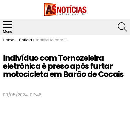
S
Menu
You are here:
Home
Polícia
Indivíduo com Tornozeleira eletrônica é preso após furtar motocicleta em Barão de Cocais
Indivíduo com Tornozeleira
eletrônica é preso após furtar
motocicleta em Barão de Cocais
09/05/2024, 07:46