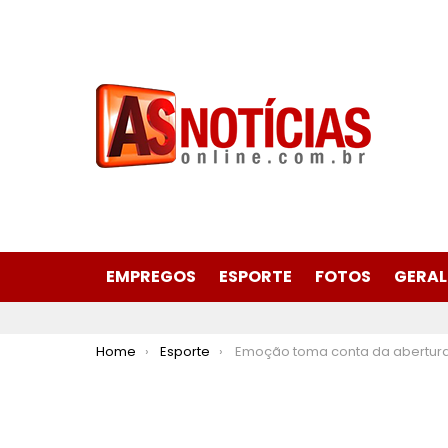
EMPREGOS
ESPORTE
FOTOS
GERAL
You are here:
Home
Esporte
Emoção toma conta da abertura dos Jogos Escolares de Minas G