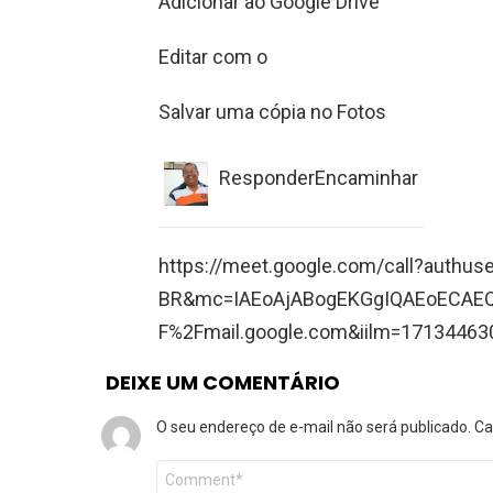
Adicionar ao Google Drive
Editar com o
Salvar uma cópia no Fotos
ResponderEncaminhar
https://meet.google.com/call?authuse
BR&mc=IAEoAjABogEKGgIQAEoECAEQ
F%2Fmail.google.com&iilm=17134463
DEIXE UM COMENTÁRIO
O seu endereço de e-mail não será publicado.
Ca
Comentário
*