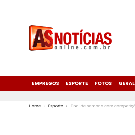
EMPREGOS
ESPORTE
FOTOS
GERAL
You are here:
Home
Esporte
Final de semana com competições esportivas em comemoração aos 60 anos d