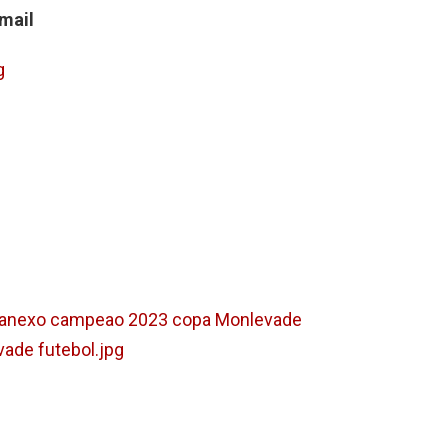
Gmail
g
o anexo campeao 2023 copa Monlevade
ade futebol.jpg