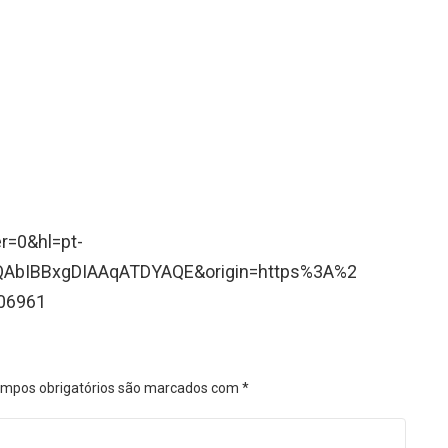
r=0&hl=pt-
AbIBBxgDIAAqATDYAQE&origin=https%3A%2
06961
mpos obrigatórios são marcados com
*