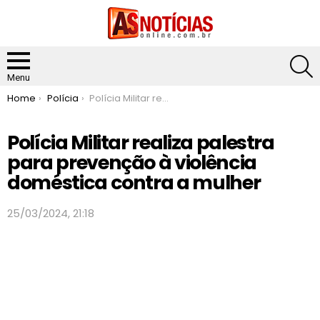
S
Menu
You are here:
Home
Polícia
Polícia Militar realiza palestra para prevenção à violência doméstica contra a mulher
Polícia Militar realiza palestra
para prevenção à violência
doméstica contra a mulher
25/03/2024, 21:18