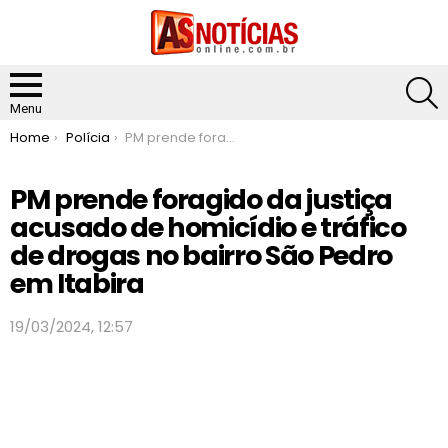
S
Menu
You are here:
Home
Polícia
PM prende foragido da justiça acusado de homicídio e tráfico de drogas no bairro São Pedro em Itabira
PM prende foragido da justiça
acusado de homicídio e tráfico
de drogas no bairro São Pedro
em Itabira
19/03/2024, 12:57