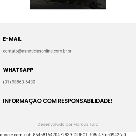
E-MAIL
contato@asnoticiasonline.com.br.br
WHATSAPP
(31) 98863-6430
INFORMAÇÃO COM RESPONSABILIDADE!
Desenvolvido por Marcos Tulio
google.com, pub-8545815470472839, DIRECT, f08c47fec0942fa0