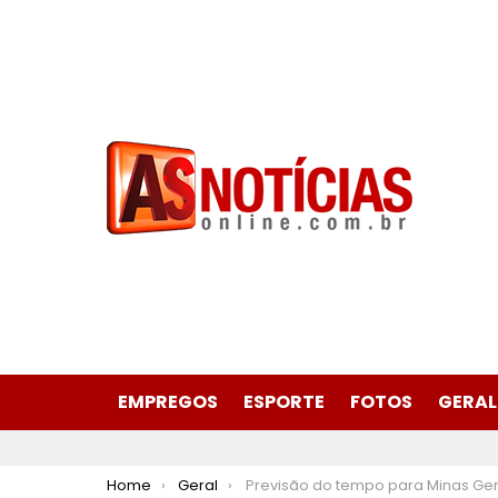
EMPREGOS
ESPORTE
FOTOS
GERAL
You are here:
Home
Geral
Previsão do tempo para Minas Gerais nesta sexta-feira, 19 de janeir