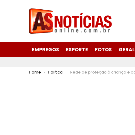
EMPREGOS
ESPORTE
FOTOS
GERAL
You are here:
Home
Política
Rede de proteção à criança e adolescente é fortalecida com posse do Conselho T