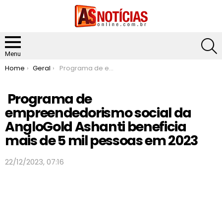
S
Menu
You are here:
Home
Geral
Programa de empreendedorismo social da AngloGold Ashanti beneficia mais de 5 mil pessoas em 2023
Programa de
empreendedorismo social da
AngloGold Ashanti beneficia
mais de 5 mil pessoas em 2023
22/12/2023, 07:16