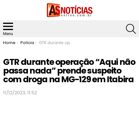
S
Menu
You are here:
Home
Polícia
GTR durante operação “Aqui não passa nada” prende suspeito com droga na MG-129 em Itabira
GTR durante operação “Aqui não
passa nada” prende suspeito
com droga na MG-129 em Itabira
11/12/2023, 11:52