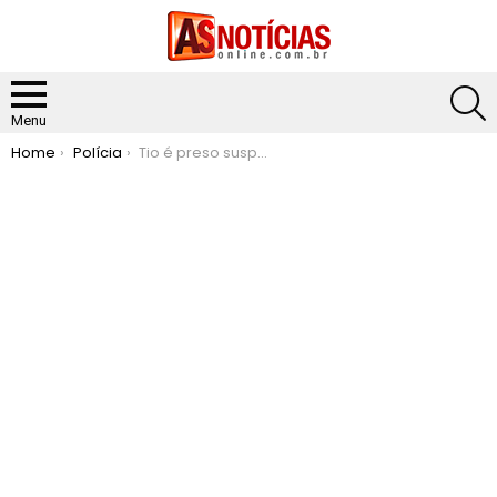
S
Menu
You are here:
Home
Polícia
Tio é preso suspeito de estuprar a sobrinha em distrito de Matipó