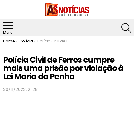
S
Menu
You are here:
Home
Polícia
Polícia Civil de Ferros cumpre mais uma prisão por violação à Lei Maria da Penha
Polícia Civil de Ferros cumpre
mais uma prisão por violação à
Lei Maria da Penha
30/11/2023, 21:28