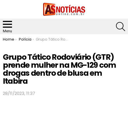
S
Menu
You are here:
Home
Polícia
Grupo Tático Rodoviário (GTR) prende mulher na MG-129 com drogas dentro de blusa em Itabira
Grupo Tático Rodoviário (GTR)
prende mulher na MG-129 com
drogas dentro de blusa em
Itabira
28/11/2023, 11:37