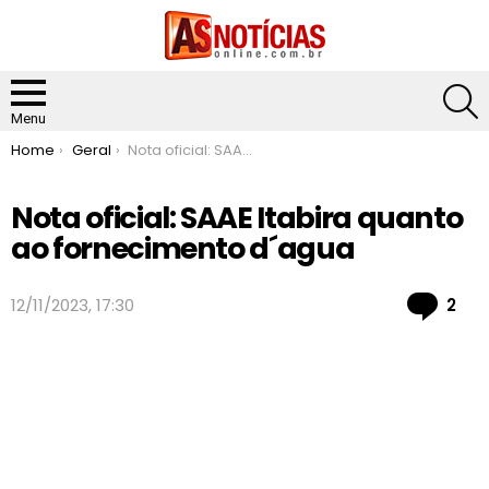
S
Menu
You are here:
Home
Geral
Nota oficial: SAAE Itabira quanto ao fornecimento d´agua
Nota oficial: SAAE Itabira quanto
ao fornecimento d´agua
Co
12/11/2023, 17:30
2