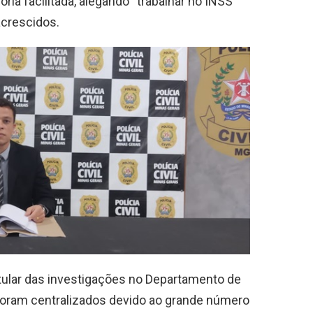
ia facilitada, alegando “trabalhar no INSS”
acrescidos.
tular das investigações no Departamento de
s foram centralizados devido ao grande número