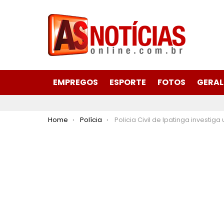
EMPREGOS
ESPORTE
FOTOS
GERAL
You are here:
Home
Polícia
Policia Civil de Ipatinga investiga uma série de golpes de estelionatos na região do Vale do A