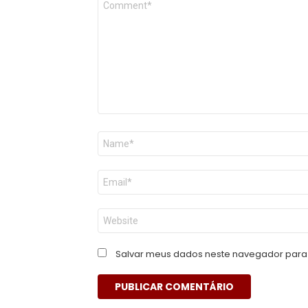
*
Nome
*
E-
mail
*
Site
Salvar meus dados neste navegador para 