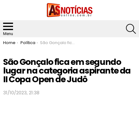
S
Menu
You are here:
Home
Política
São Gonçalo fica em segundo lugar na categoria aspirante da II Copa Open de Judô
São Gonçalo fica em segundo
lugar na categoria aspirante da
II Copa Open de Judô
31/10/2023, 21:38