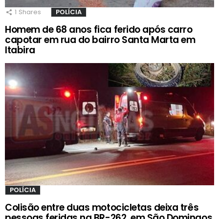
1
Shares
POLÍCIA
Homem de 68 anos fica ferido após carro
capotar em rua do bairro Santa Marta em
Itabira
POLÍCIA
Colisão entre duas motocicletas deixa três
pessoas feridas na BR-262, em São Domingos