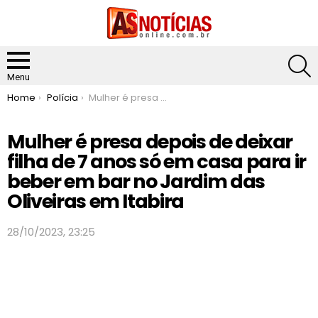
S
Menu
You are here:
Home
Polícia
Mulher é presa depois de deixar filha de 7 anos só em casa para ir beber em bar no Jardim das Oliveiras em Itabira
Mulher é presa depois de deixar
filha de 7 anos só em casa para ir
beber em bar no Jardim das
Oliveiras em Itabira
28/10/2023, 23:25