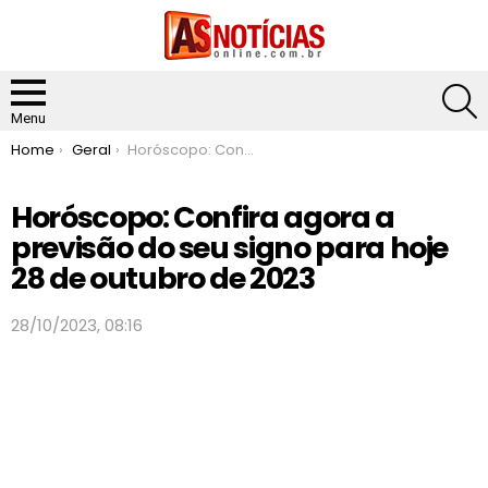
S
Menu
You are here:
Home
Geral
Horóscopo: Confira agora a previsão do seu signo para hoje 28 de outubro de 2023
Horóscopo: Confira agora a
previsão do seu signo para hoje
28 de outubro de 2023
28/10/2023, 08:16