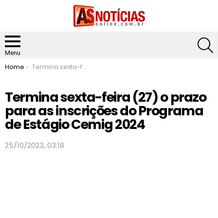
S
Menu
You are here:
Home
Termina sexta-feira (27) o prazo para as inscrições do Programa de Estágio Cemig 2024
Termina sexta-feira (27) o prazo
para as inscrições do Programa
de Estágio Cemig 2024
25/10/2023, 03:18